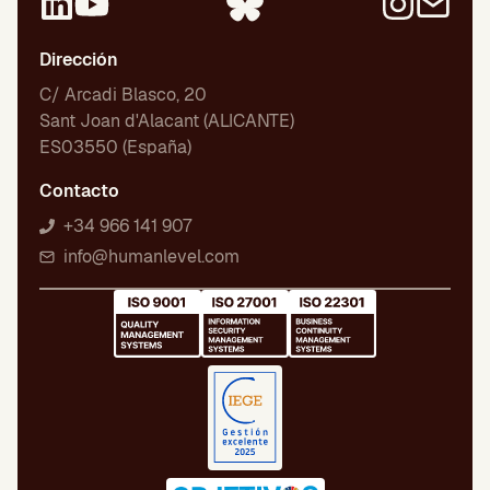
Dirección
C/ Arcadi Blasco, 20
Sant Joan d'Alacant (ALICANTE)
ES03550 (España)
Contacto
+34 966 141 907
info@humanlevel.com