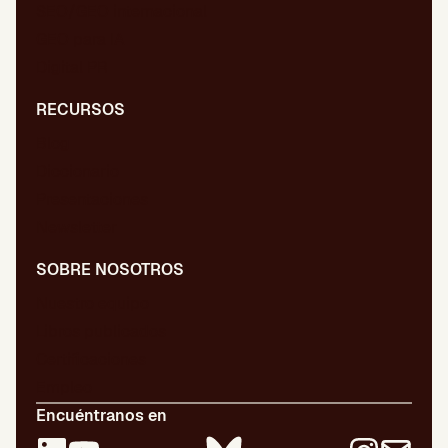
SEO/GEO internacional
GEO para IA
Digital PR
RECURSOS
Blog
Diccionario
Presentaciones
Newsletter
SOBRE NOSOTROS
Nuestro equipo
Libros publicados
Certificaciones
Empleo
Encuéntranos en