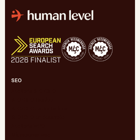
SEO
Auditoría SEO/GEO
SEO/GEO técnico
SEO/GEO de contenidos
SEO/GEO en desarrollo
Auditoría WPO
Migraciones web