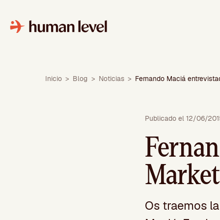
Saltar
al
contenido
Inicio
>
Blog
>
Noticias
>
Fernando Maciá entrevistad
Publicado el 12/06/20
Fernan
Market
Os traemos la