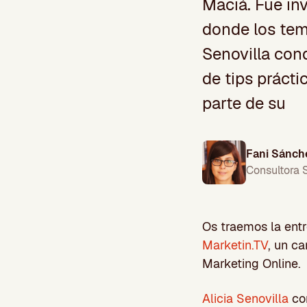
Maciá. Fue inv
donde los tem
Senovilla con
de tips práct
parte de su
Fani Sánch
Consultora
Os traemos la ent
Marketin.TV
, un c
Marketing Online.
Alicia Senovilla
con