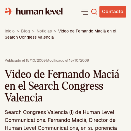
Saltar
al
Contacto
contenido
Inicio
>
Blog
>
Noticias
>
Video de Fernando Maciá en el
Search Congress Valencia
Publicado el 15/10/2009
·
Modificado el 15/10/2009
Video de Fernando Maciá
en el Search Congress
Valencia
Search Congress Valencia (I) de Human Level
Communications. Fernando Maciá, Director de
Human Level Communications, en su ponencia