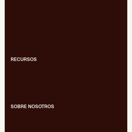
SEO/GEO en desarrollo
Auditoría WPO
Migraciones web
SEO/GEO internacional
GEO para IA
Digital PR
RECURSOS
Blog
Diccionario
Presentaciones
Newsletter
SOBRE NOSOTROS
Nuestro equipo
Libros publicados