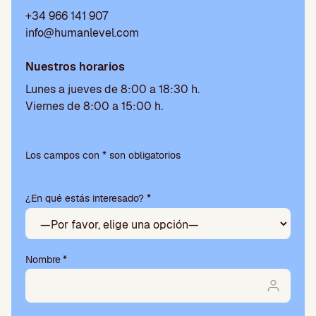
+34 966 141 907
info@humanlevel.com
Nuestros horarios
Lunes a jueves de 8:00 a 18:30 h.
Viernes de 8:00 a 15:00 h.
Por
favor,
Los campos con * son obligatorios
deja
este
¿En qué estás interesado? *
campo
vacío.
Nombre
*