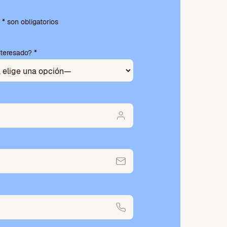
* son obligatorios
nteresado? *