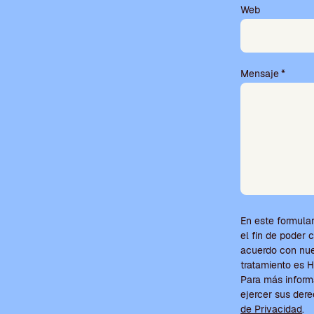
o
Web
v
a
c
í
Mensaje
*
o
.
En este formular
el fin de poder 
acuerdo con nues
tratamiento e
Para más inform
ejercer sus der
de Privacidad
.