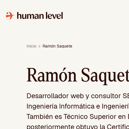
Saltar
al
contenido
Inicio
>
Ramón Saquete
Ramón Saque
Desarrollador web y consultor 
Ingeniería Informática e Ingenier
También es Técnico Superior en D
posteriormente obtuvo la Certifi