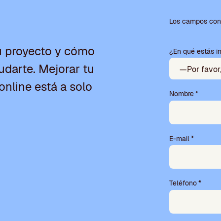
P
o
Los campos con 
r
f
u proyecto y cómo
¿En qué estás i
a
v
darte. Mejorar tu
o
r
online está a solo
,
Nombre
*
d
e
j
a
E-mail
*
e
s
t
e
Teléfono
*
c
a
m
p