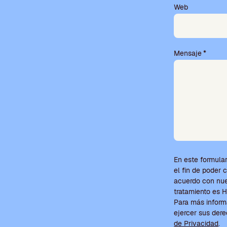
o
Web
v
a
c
í
Mensaje
*
o
.
En este formular
el fin de poder 
acuerdo con nues
tratamiento e
Para más inform
ejercer sus der
de Privacidad
.