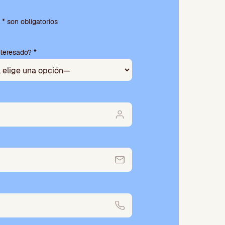
* son obligatorios
nteresado? *