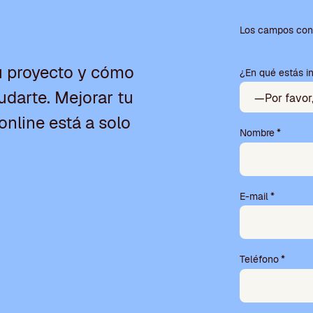
P
o
Los campos con 
r
f
u proyecto y cómo
¿En qué estás i
a
v
darte. Mejorar tu
o
r
online está a solo
,
Nombre
*
d
e
j
a
E-mail
*
e
s
t
e
Teléfono
*
c
a
m
p