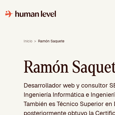
Saltar
al
contenido
Inicio
>
Ramón Saquete
Ramón Saque
Desarrollador web y consultor 
Ingeniería Informática e Ingenier
También es Técnico Superior en D
posteriormente obtuvo la Certifi