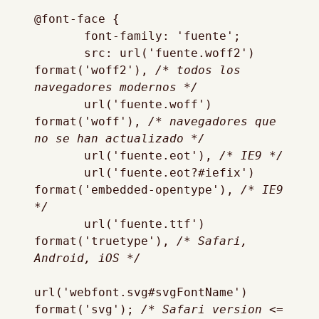
@font-face {

       font-family: 'fuente';

       src: url('fuente.woff2') 
format('woff2'), 
/* todos los 
navegadores modernos */
       url('fuente.woff') 
format('woff'), 
/* navegadores que 
no se han actualizado */
       url('fuente.eot'), 
/* IE9 */
       url('fuente.eot?#iefix') 
format('embedded-opentype'), 
/* IE9 
*/
       url('fuente.ttf')  
format('truetype'), 
/* Safari, 
Android, iOS */
url('webfont.svg#svgFontName') 
format('svg'); 
/* Safari version <= 