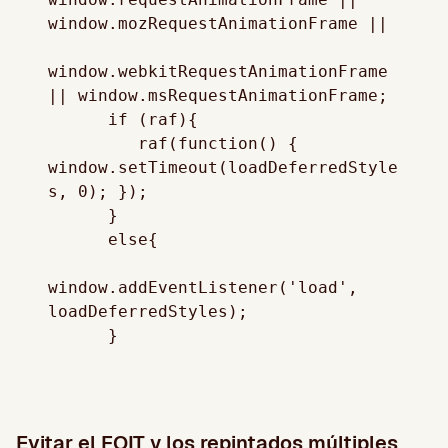
window.mozRequestAnimationFrame ||

window.webkitRequestAnimationFrame 
|| window.msRequestAnimationFrame;

      if (raf){ 

         raf(function() { 
window.setTimeout(loadDeferredStyle
s, 0); });

      }

      else{ 

window.addEventListener('load', 
loadDeferredStyles);

Evitar el FOIT y los repintados múltiples