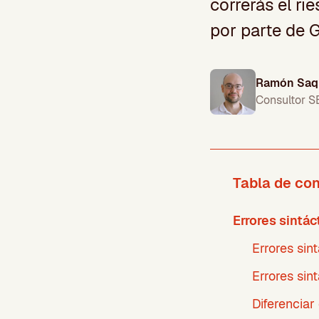
correrás el ri
por parte de 
Ramón Saq
Consultor S
Tabla de co
Errores sintác
Errores sin
Errores sin
Diferenciar