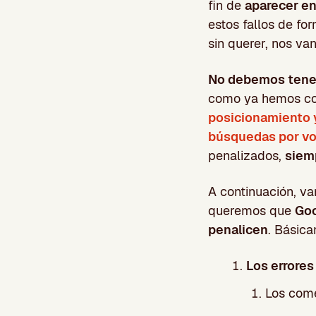
fin de
aparecer en
estos fallos de f
sin querer, nos va
No debemos tener
como ya hemos co
posicionamiento y
búsquedas por vo
penalizados,
siem
A continuación, v
queremos que
Goo
penalicen
. Básica
Los errores
Los come