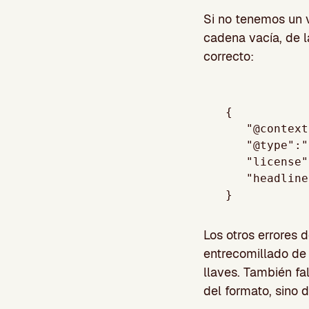
Si no tenemos un v
cadena vacía, de l
correcto:
{

   "@context":"https://schema.org/",

   "@type":"BlogPosting",

   "license": "",

   "headline":"ejemplo"

Los otros errores d
entrecomillado de 
llaves. También fal
del formato, sino d