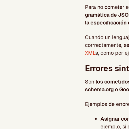
Para no cometer e
gramática de JSON
la especificación
Cuando un lenguaj
corrrectamente, s
XML
s, como por e
Errores si
Son
los cometidos
schema.org o Goo
Ejemplos de errore
Asignar com
ejemplo, si 