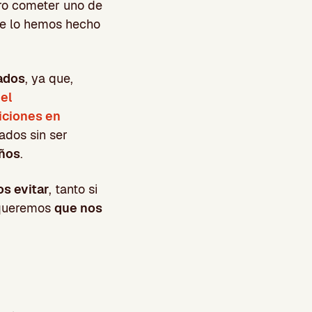
aro cometer uno de
ue lo hemos hecho
ados
, ya que,
n
el
riciones en
ados sin ser
años
.
s evitar
, tanto si
 queremos
que nos