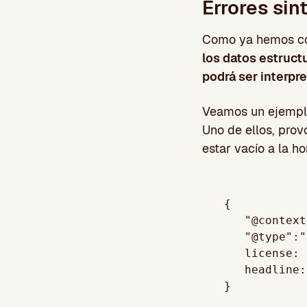
Errores sin
Como ya hemos co
los datos estruct
podrá ser interpr
Veamos un ejemp
Uno de ellos, prov
estar vacío a la h
{

   "@context":"https://schema.org/",

   "@type":"BlogPosting",

   license: 

   headline:"ejemplo",
