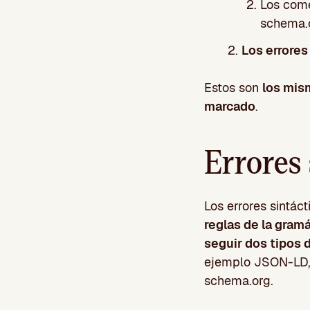
Los come
schema.o
Los errores
Estos son
los mis
marcado
.
Errores 
Los errores sintác
reglas de la gram
seguir dos tipos 
ejemplo JSON-LD, y
schema.org.