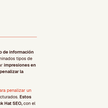
po de información
minados tipos de
ar
impresiones en
penalizar la
ra penalizar un
ucturados.
Estos
ck Hat SEO,
con el