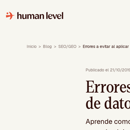
Saltar
al
contenido
Inicio
>
Blog
>
SEO/GEO
>
Errores a evitar al aplic
Publicado el 21/10/201
Errores
de dat
Aprende como 