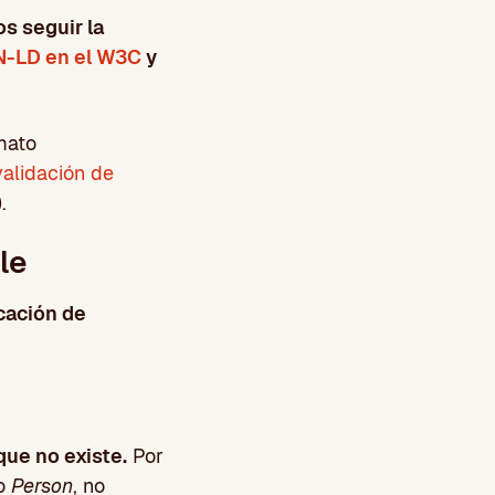
s seguir la
-LD en el W3C
y
mato
validación de
.
le
icación de
que no existe.
Por
o
Person
, no