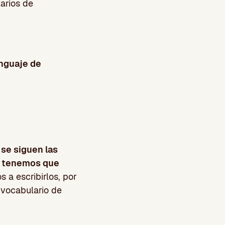
arios de
enguaje de
 se siguen las
s
tenemos que
s a escribirlos, por
 vocabulario de