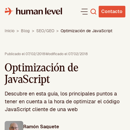
Saltar
al
Contacto
contenido
Inicio
>
Blog
>
SEO/GEO
>
Optimización de JavaScript
Publicado el 07/02/2018
·
Modificado el 07/02/2018
Optimización de
JavaScript
Descubre en esta guía, los principales puntos a
tener en cuenta a la hora de optimizar el código
JavaScript cliente de una web
Ramón Saquete