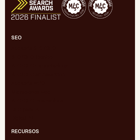
SEO
Auditoría SEO/GEO
SEO/GEO técnico
SEO/GEO de contenidos
SEO/GEO en desarrollo
Auditoría WPO
Migraciones web
SEO/GEO internacional
GEO para IA
Digital PR
RECURSOS