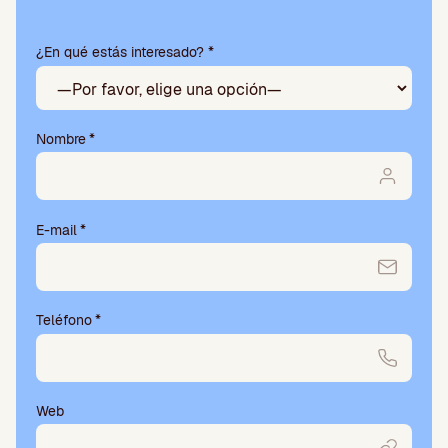
deja
este
¿En qué estás interesado? *
campo
vacío.
Nombre
*
E-mail
*
Teléfono
*
Web