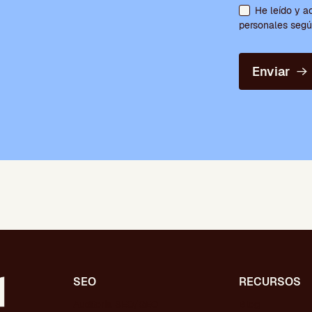
He leído y a
personales según
Enviar
SEO
RECURSOS
Auditoría SEO/GEO
Blog