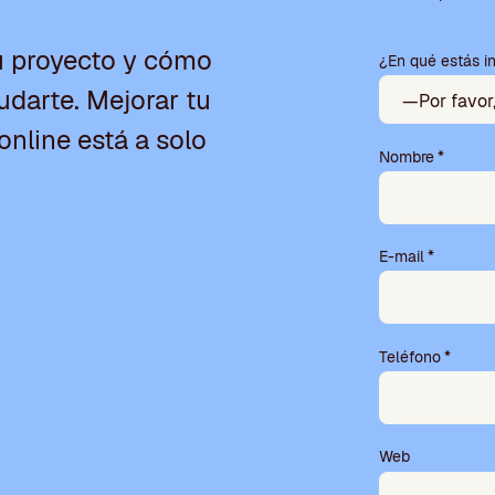
r
f
u proyecto y cómo
¿En qué estás i
a
v
darte. Mejorar tu
o
r
online está a solo
,
Nombre
*
d
e
j
a
E-mail
*
e
s
t
e
Teléfono
*
c
a
m
p
o
Web
v