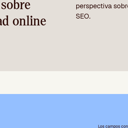
 sobre
perspectiva sobre
SEO.
ad online
P
o
Los campos con 