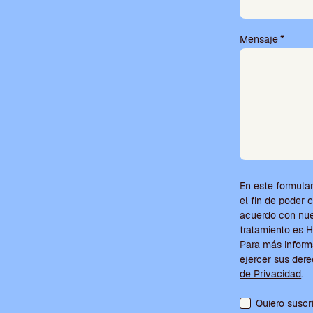
a
c
í
Mensaje
*
o
.
En este formular
el fin de poder 
acuerdo con nues
tratamiento e
Para más inform
ejercer sus der
de Privacidad
.
Aceptación de c
Quiero suscr