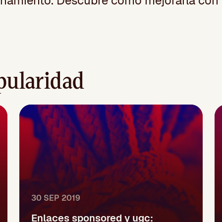
onamiento. Descubre cómo mejorarla con 
pularidad
30 SEP 2019
Enlaces sponsored y ugc: