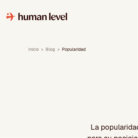
Saltar
al
contenido
Inicio
>
Blog
>
Popularidad
La popularidad