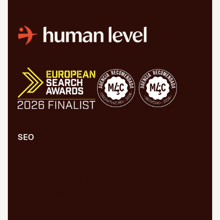
SEO
Auditoría SEO/GEO
SEO/GEO técnico
SEO/GEO de contenidos
SEO/GEO en desarrollo
Auditoría WPO