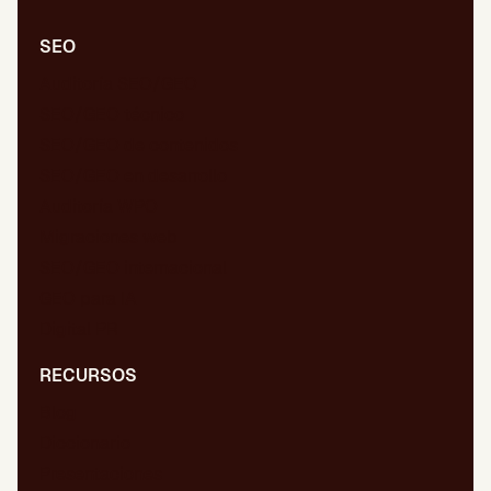
SEO
Auditoría SEO/GEO
SEO/GEO técnico
SEO/GEO de contenidos
SEO/GEO en desarrollo
Auditoría WPO
Migraciones web
SEO/GEO internacional
GEO para IA
Digital PR
RECURSOS
Blog
Diccionario
Presentaciones