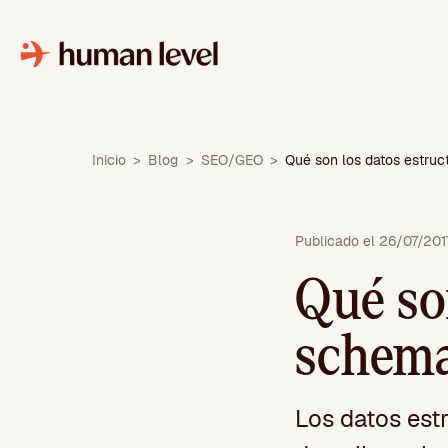
Saltar
al
contenido
Inicio
>
Blog
>
SEO/GEO
>
Qué son los datos estruc
Publicado el 26/07/201
Qué so
schema
Los datos est