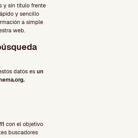
y sin título frente
ápido y sencillo
ormación a simple
estra web.
 búsqueda
estos datos es
un
chema.org.
11
con el objetivo
ntes buscadores