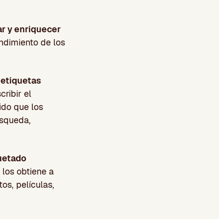
r y enriquecer
ndimiento de los
etiquetas
ribir el
ido que los
úsqueda,
uetado
los obtiene a
os, películas,