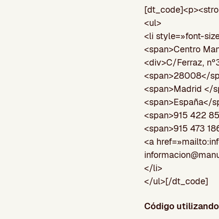
[dt_code]<p><st
<ul>
<li style=»font-siz
<span>Centro Man
<div>C/Ferraz, nº
<span>28008</s
<span>Madrid </s
<span>España</s
<span>915 422 8
<span>915 473 18
<a href=»mailto:
in
informacion@man
</li>
</ul>[/dt_code]
Código utilizand