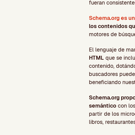
fueran consistentes
Schema.org es un 
los contenidos q
motores de búsqued
El lenguaje de m
HTML
que se inclu
contenido, dotánd
buscadores pueden
beneficiando nuestr
Schema.org propo
semántico
con los
partir de los micr
libros, restaurante