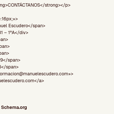
rong>CONTÁCTANOS</strong></p>
e:16px;»>
uel Escudero</span>
31 – 1ºA</div>
pan>
pan>
pan>
59</span>
6</span>
formacion@manuelescudero.com
»>
uelescudero.com
</a>
o Schema.org