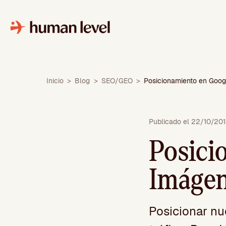
Saltar
al
contenido
Inicio
>
Blog
>
SEO/GEO
>
Posicionamiento en Goo
Publicado el 22/10/20
Posici
Imáge
Posicionar nu