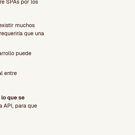
re SPAs por los
 existir muchos
 requeriría que una
arrollo puede
l entre
 lo que se
a API, para que