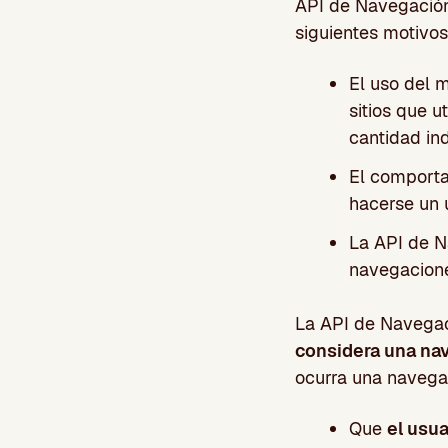
API de Navegación
siguientes motivos
El uso del m
sitios que u
cantidad in
El comporta
hacerse un u
La API de N
navegacione
La API de Navegac
considera una nav
ocurra una navegac
Que
el usua