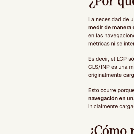
¿Por qu
La necesidad de 
medir de manera e
en las navegacione
métricas ni se int
Es decir, el LCP s
CLS/INP es una mét
originalmente carg
Esto ocurre porqu
navegación en u
inicialmente carga
¿Cómo r