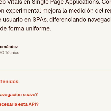
b Vitals en Single Page Applications. C
ón experimental mejora la medición del re
e usuario en SPAs, diferenciando navegac
 de forma uniforme.
Fernández
EO Técnico
ntenidos
navegación suave?
ecesaria esta API?