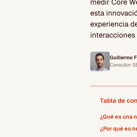
medir Core We
esta innovaci
experiencia d
interacciones
Guillermo 
Consultor S
Tabla de co
¿Qué es una 
¿Por qué es n