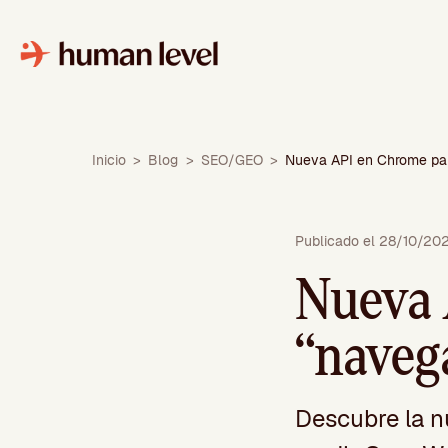
Saltar
al
contenido
Inicio
>
Blog
>
SEO/GEO
>
Nueva API en Chrome pa
Publicado el 28/10/20
Nueva 
“naveg
Descubre la 