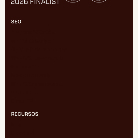
SEO
Auditoría SEO/GEO
SEO/GEO técnico
SEO/GEO de contenidos
SEO/GEO en desarrollo
Auditoría WPO
Migraciones web
SEO/GEO internacional
GEO para IA
Digital PR
RECURSOS
Blog
Diccionario