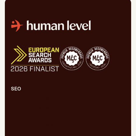
SEO
Auditoría SEO/GEO
SEO/GEO técnico
SEO/GEO de contenidos
SEO/GEO en desarrollo
Auditoría WPO