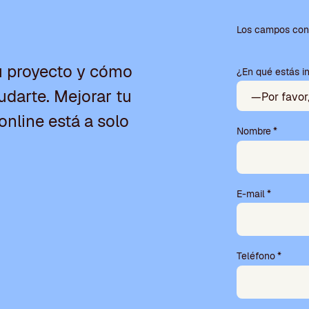
P
o
Los campos con 
r
f
u proyecto y cómo
¿En qué estás i
a
v
darte. Mejorar tu
o
r
online está a solo
,
Nombre
*
d
e
j
a
E-mail
*
e
s
t
e
Teléfono
*
c
a
m
p