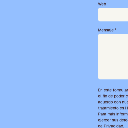
o
Web
v
a
c
í
Mensaje
*
o
.
En este formular
el fin de poder 
acuerdo con nues
tratamiento e
Para más inform
ejercer sus der
de Privacidad
.