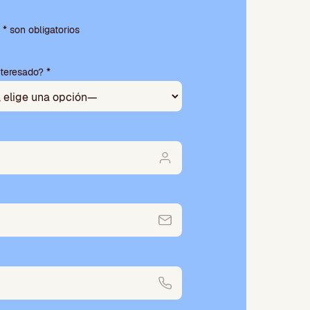
* son obligatorios
nteresado? *