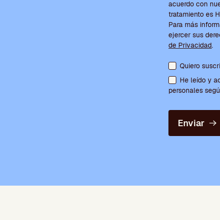
acuerdo con nues
tratamiento e
Para más inform
ejercer sus der
de Privacidad
.
Aceptación de c
Quiero suscr
He leído y a
personales según
Enviar