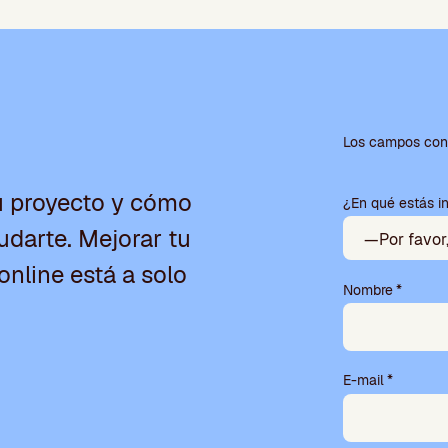
P
o
Los campos con 
r
f
u proyecto y cómo
¿En qué estás i
a
v
darte. Mejorar tu
o
r
online está a solo
,
Nombre
*
d
e
j
a
E-mail
*
e
s
t