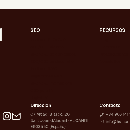
SEO
RECURSOS
Auditoría SEO/GEO
Blog
SEO/GEO técnico
Diccionario
SEO/GEO de contenidos
Presentaciones
SEO/GEO en desarrollo
Newsletter
Auditoría WPO
Migraciones web
SEO/GEO internacional
GEO para IA
Digital PR
Dirección
Contacto
C/ Arcadi Blasco, 20
+34 966 141 
Sant Joan d'Alacant (ALICANTE)
info@human
ES03550 (España)