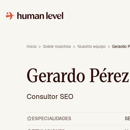
Saltar
al
contenido
Inicio
>
Sobre nosotros
>
Nuestro equipo
>
Gerardo 
Gerardo Pérez
Consultor SEO
ESPECIALIDADES
S