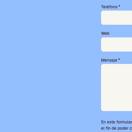
e
Teléfono
*
c
a
m
p
o
Web
v
a
c
í
Mensaje
*
o
.
En este formular
el fin de poder 