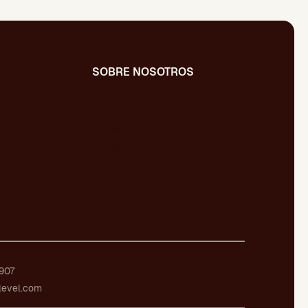
SOBRE NOSOTROS
Nuestro equipo
Libros publicados
Certificaciones
Empleo
907
level.com