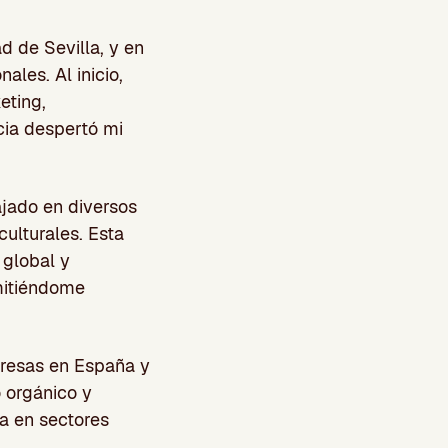
d de Sevilla, y en
les. Al inicio,
eting,
cia despertó mi
jado en diversos
culturales. Esta
 global y
rmitiéndome
presas en España y
o orgánico y
a en sectores