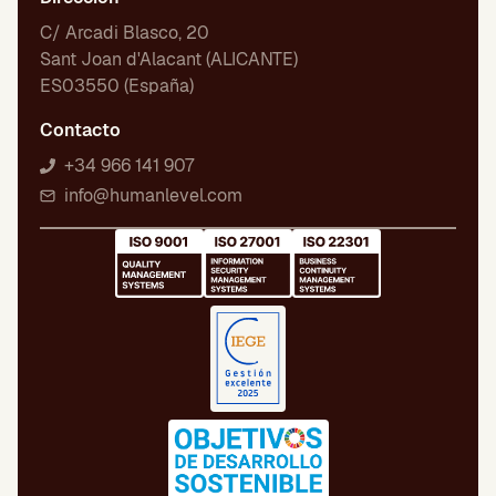
C/ Arcadi Blasco, 20
Sant Joan d'Alacant (ALICANTE)
ES03550 (España)
Contacto
+34 966 141 907
info@humanlevel.com