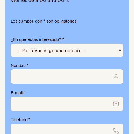
Viernes de 8:00 a 15:00 h.
Por
favor,
Los campos con * son obligatorios
deja
este
¿En qué estás interesado? *
campo
vacío.
Nombre
*
E-mail
*
Teléfono
*