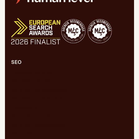
SEO
Auditoría SEO/GEO
SEO/GEO técnico
SEO/GEO de contenidos
SEO/GEO en desarrollo
Auditoría WPO
Migraciones web
SEO/GEO internacional
GEO para IA