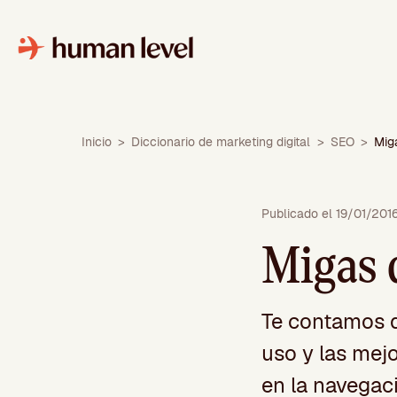
Saltar
al
contenido
Inicio
>
Diccionario de marketing digital
>
SEO
>
Mig
Publicado el 19/01/201
Migas 
Te contamos q
uso y las mej
en la navegac