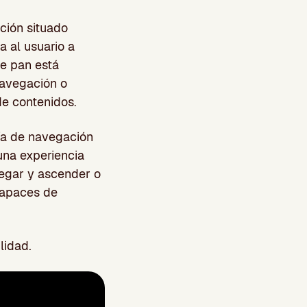
ción situado
 al usuario a
de pan está
navegación o
de contenidos.
uía de navegación
una experiencia
vegar y ascender o
capaces de
lidad.