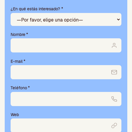
este
¿En qué estás interesado? *
campo
vacío.
Nombre
*
E-mail
*
Teléfono
*
Web