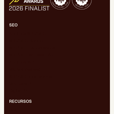
SEO
Auditoría SEO/GEO
SEO/GEO técnico
SEO/GEO de contenidos
SEO/GEO en desarrollo
Auditoría WPO
Migraciones web
SEO/GEO internacional
GEO para IA
Digital PR
RECURSOS
Blog