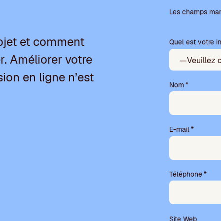
V
e
Les champs marq
u
i
ojet et comment
Quel est votre in
l
l
. Améliorer votre
e
z
sion en ligne n’est
l
Nom
*
a
i
s
s
E-mail
*
e
r
c
e
Téléphone
*
c
h
a
m
p
Site Web