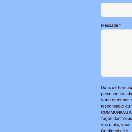
v
i
d
e
Message
*
.
Dans ce formula
personnelles afi
votre demande c
responsable du
COMMUNICATIONS 
façon dont nous 
vos droits, vou
Confidentialité
.