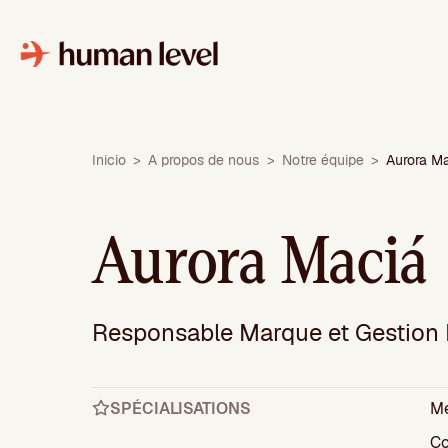
Aller
au
contenu
Inicio
>
A propos de nous
>
Notre équipe
>
Aurora M
Aurora Maciá
Responsable Marque et Gestion 
SPÉCIALISATIONS
Mé
Co