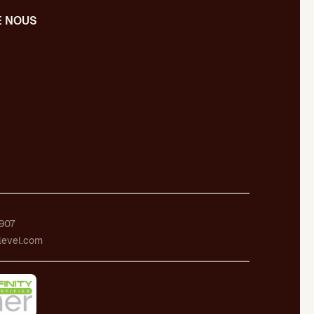
E NOUS
s
907
level.com