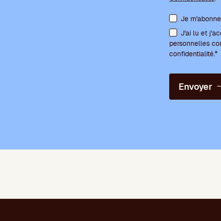
Acceptation des
Je m'abonne 
J'ai lu et j
personnelles co
confidentialité.*
Envoyer