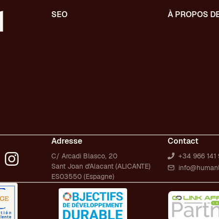
SEO
À PROPOS D
Audit SEO/GEO complet
Notre équipe
SEO/GEO Technique
Nos publication
Création de contenu
Certifications
Audit SEO/GEO en développement
Emploi
Audit WPO
Migrations web
SEO/GEO international
GEO pour l’IA
Digital PR
Adresse
Contact
C/ Arcadi Blasco, 20
+34 966 141 
Sant Joan d'Alacant (ALICANTE)
info@human
ES03550 (Espagne)