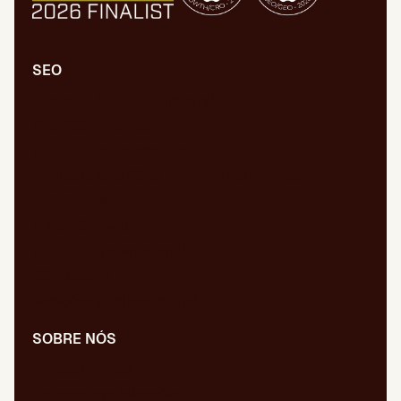
SEO
Auditoria SEO/GEO integral
SEO/GEO técnico
SEO/GEO de conteúdos
Auditoria SEO/GEO em desenvolvimento
Auditoria WPO
Migrações web
SEO/GEO internacional
GEO para IA
Relações públicas digitais
SOBRE NÓS
A nossa equipa
As nossas publicações