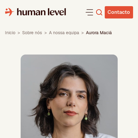
Saltar
para
Contacto
o
conteúdo
Inicio
>
Sobre nós
>
A nossa equipa
>
Aurora Maciá