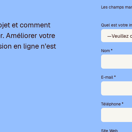
V
e
Les champs marq
u
i
ojet et comment
Quel est votre in
l
l
. Améliorer votre
e
z
sion en ligne n’est
l
Nom
*
a
i
s
s
E-mail
*
e
r
c
e
Téléphone
*
c
h
a
m
p
Site Web