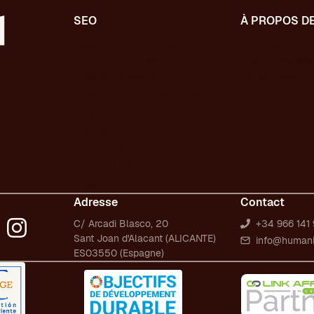
SEO
À PROPOS D
Audit SEO/GEO complet
Notre équipe
SEO/GEO Technique
Nos publication
Création de contenu
Certifications
Audit SEO/GEO en développement
Emploi
Audit WPO
Migrations web
SEO/GEO international
GEO pour l’IA
Digital PR
Adresse
Contact
C/ Arcadi Blasco, 20
+34 966 141 
Sant Joan d'Alacant (ALICANTE)
info@human
ES03550 (Espagne)