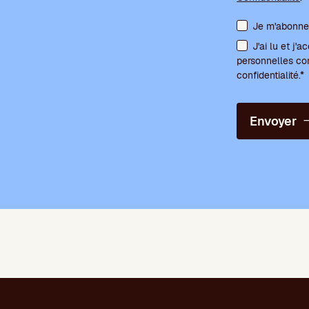
Acceptation des
Je m'abonne 
J'ai lu et j
personnelles co
confidentialité.*
Envoyer