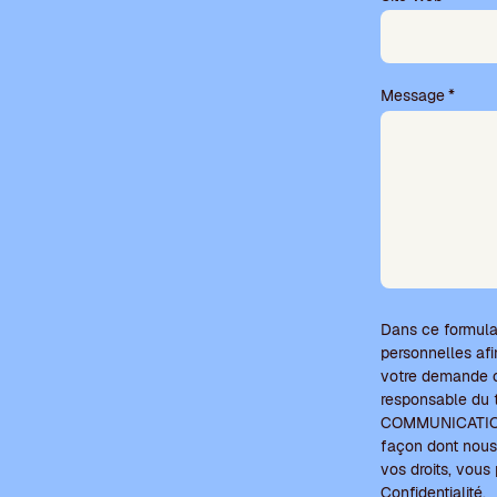
v
i
d
e
Message
*
.
Dans ce formula
personnelles afi
votre demande c
responsable du
COMMUNICATIONS 
façon dont nous 
vos droits, vou
Confidentialité
.