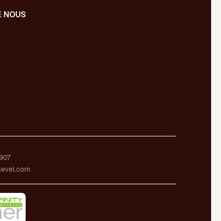
E NOUS
s
907
level.com