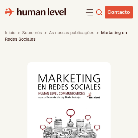
Saltar
para
Contacto
o
conteúdo
Inicio
>
Sobre nós
>
As nossas publicações
>
Marketing en
Redes Sociales