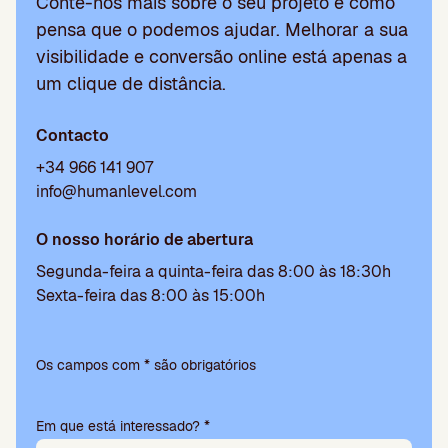
Conte-nos mais sobre o seu projeto e como
pensa que o podemos ajudar. Melhorar a sua
visibilidade e conversão online está apenas a
um clique de distância.
Contacto
+34 966 141 907
info@humanlevel.com
O nosso horário de abertura
Segunda-feira a quinta-feira das 8:00 às 18:30h
Sexta-feira das 8:00 às 15:00h
P
l
Os campos com * são obrigatórios
e
a
Em que está interessado? *
s
e