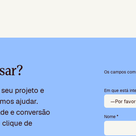
P
sar?
l
Os campos com *
e
a
seu projeto e
Em que está int
s
e
mos ajudar.
l
e
dade e conversão
a
Nome
*
 clique de
v
e
t