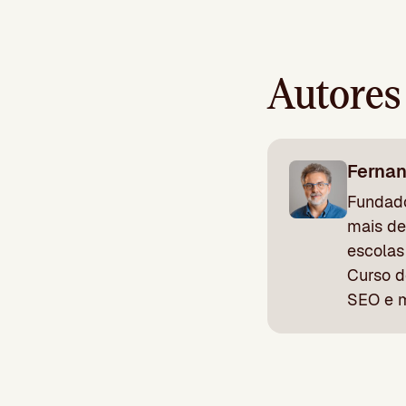
Autores
Ferna
Fundado
mais de
escolas
Curso d
SEO e m