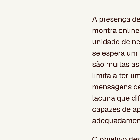
A presença de
montra online
unidade de ne
se espera um 
são muitas as
limita a ter u
mensagens de 
lacuna que di
capazes de apr
adequadament
O objetivo des