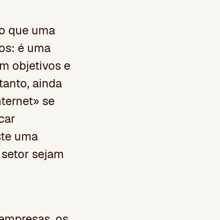
do que uma
dos: é uma
m objetivos e
tanto, ainda
ternet» se
car
ste uma
 setor sejam
 empresas, os