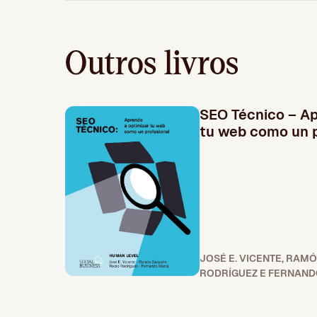
Outros livros
SEO Técnico – Ap
tu web como un p
JOSÉ E. VICENTE, RAM
RODRÍGUEZ E FERNANDO