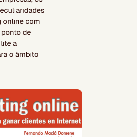
eculiaridades
g online com
 ponto de
ite a
ara o âmbito