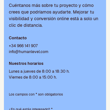
Cuéntanos más sobre tu proyecto y cómo
crees que podríamos ayudarte. Mejorar tu
visibilidad y conversión online está a solo un
clic de distancia.
Contacto
+34 966 141 907
info@humanlevel.com
Nuestros horarios
Lunes a jueves de 8:00 a 18:30 h.
Viernes de 8:00 a 15:00 h.
P
o
Los campos con * son obligatorios
r
f
¿En qué estás interesado? *
a