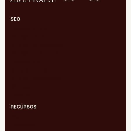
SEO
Auditoría SEO/GEO
SEO/GEO técnico
SEO/GEO de contenidos
SEO/GEO en desarrollo
Auditoría WPO
Migraciones web
SEO/GEO internacional
GEO para IA
Digital PR
RECURSOS
Blog
Diccionario